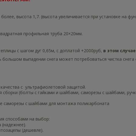
 более, высота 1,7. (высота увеличивается при установке на фу
квадратная профильная труба 20×20мм.
еплицы с шагом дуг 0,65м, с доплатой +2000руб,
в этом случа
ь большом выпадении снега может потребоваться чистка снега 
качества с ультрафиолетовой защитой.
сборки (болты с гайками и шайбами, саморезы с шайбами, ручк
ые саморезы с шайбами для монтажа поликарбоната
мя способами на выбор:
 (надежнее).
нтозацепы (дешевле).