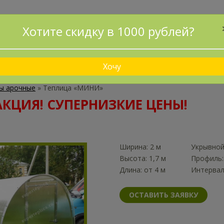
ПРИНИМАЕМ ЗАКАЗЫ БЕЗ ПРЕДОПЛАТЫ!
Хотите скидку в 1000 рублей?
ДОСТАВИМ И УСТАНОВИМ ЗА 1 ДЕНЬ!
ДОСТАВКА
КАК ЗАКАЗАТЬ?
СХЕМА ПРОЕЗДА
НАШИ 
Хочу
ы арочные
»
Теплица «МИНИ»
АКЦИЯ! СУПЕРНИЗКИЕ ЦЕНЫ!
Ширина: 2 м
Укрывной
Высота: 1,7 м
Профиль:
Длина: от 4 м
Интервал
ОСТАВИТЬ ЗАЯВКУ