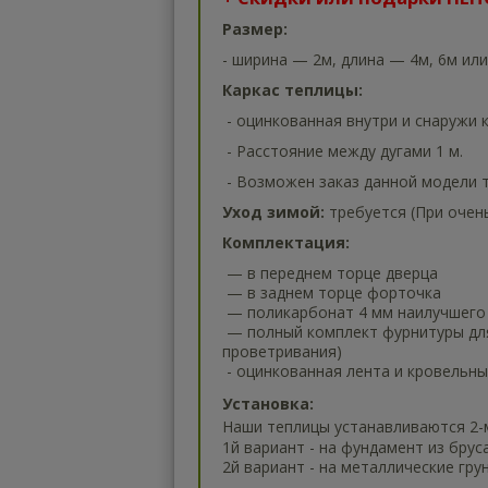
Размер:
- ширина — 2м, длина — 4м, 6м или
Каркас теплицы:
- оцинкованная внутри и снаружи 
- Расстояние между дугами 1 м.
- Возможен заказ данной модели т
Уход зимой:
требуется (При очен
Комплектация:
— в переднем торце дверца
— в заднем торце форточка
— поликарбонат 4 мм наилучшего 
— полный комплект фурнитуры для 
проветривания)
- оцинкованная лента и кровельн
Установка:
Наши теплицы устанавливаются 2-
1й вариант - на фундамент из бруса
2й вариант - на металлические гру