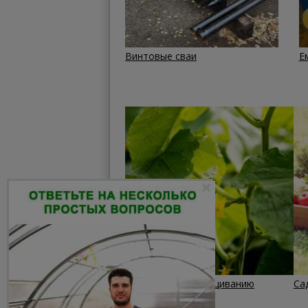
Винтовые сваи
Е
Лайфхаки по выращиванию
Са
огурцов