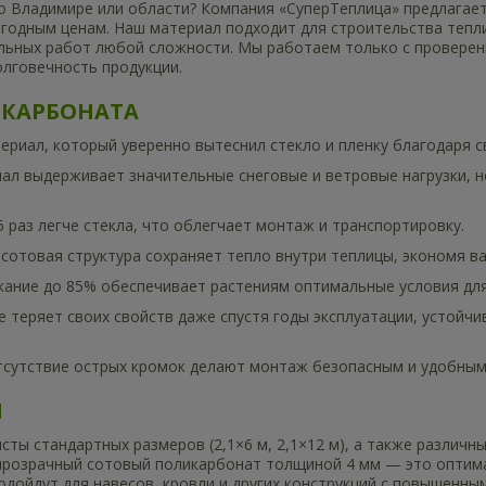
во Владимире или области? Компания «СуперТеплица» предлагае
одным ценам. Наш материал подходит для строительства теплиц
ельных работ любой сложности. Мы работаем только с провере
олговечность продукции.
КАРБОНАТА
риал, который уверенно вытеснил стекло и пленку благодаря с
иал выдерживает значительные снеговые и ветровые нагрузки, н
5 раз легче стекла, что облегчает монтаж и транспортировку.
: сотовая структура сохраняет тепло внутри теплицы, экономя в
скание до 85% обеспечивает растениям оптимальные условия для
не теряет своих свойств даже спустя годы эксплуатации, устой
отсутствие острых кромок делают монтаж безопасным и удобным
Ы
ты стандартных размеров (2,1×6 м, 2,1×12 м), а также различные
прозрачный сотовый поликарбонат толщиной 4 мм — это оптим
одойдут для навесов, кровли и других конструкций с повышенны