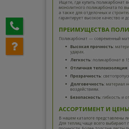
Ищете, где купить поликарбонат 
монолитного поликарбоната по выг
а также для отделочных и строит
гарантирует высокое качество и д
ПРЕИМУЩЕСТВА ПОЛИ
Поликарбонат — современный мате
Высокая прочность
: матер
ударах.
Легкость
: поликарбонат в 1
Отличная теплоизоляция
Прозрачность
: светопропу
Долговечность
: материал 
воздействиям.
Безопасность
: гибкость и 
АССОРТИМЕНТ И ЦЕН
В нашем каталоге представлены лис
Для теплиц чаще всего выбирают 
прочности. Более толстые листы п