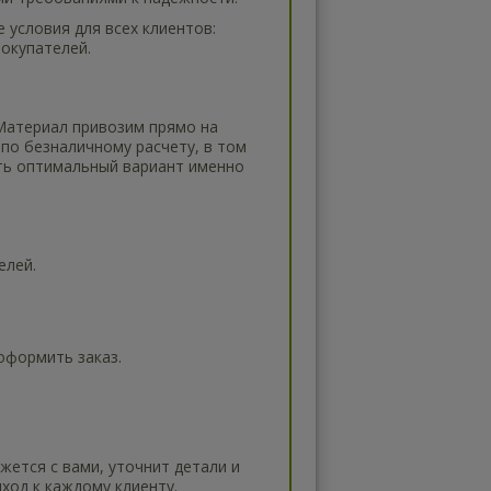
 условия для всех клиентов:
покупателей.
Материал привозим прямо на
по безналичному расчету, в том
ть оптимальный вариант именно
елей.
оформить заказ.
жется с вами, уточнит детали и
ход к каждому клиенту.