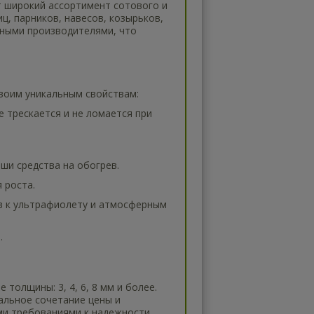
т широкий ассортимент сотового и
, парников, навесов, козырьков,
нными производителями, что
воим уникальным свойствам:
е трескается и не ломается при
аши средства на обогрев.
 роста.
чив к ультрафиолету и атмосферным
.
 толщины: 3, 4, 6, 8 мм и более.
альное сочетание цены и
ми требованиями к надежности.