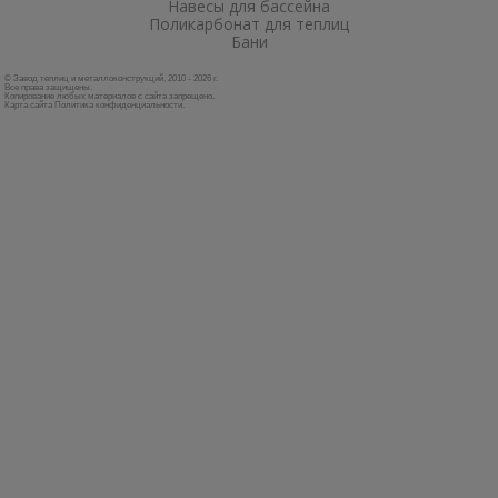
Навесы для бассейна
Поликарбонат для теплиц
Бани
© Завод теплиц и металлоконструкций, 2010 - 2026 г.
Все права защищены.
Копирование любых материалов с сайта запрещено.
Карта сайта
Политика конфиденциальности
.