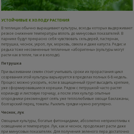
УСТОЙЧИВЫЕ К ХОЛОДУ РАСТЕНИЯ
В теплицах обычно выращивают культуры, всходы которых выдерживают
резкое снижение температуры вплоть до минусовых показателей. В
парнике будут прекрасно себя чувствовать сельдерей, пастернак,
петрушка, чеснок, укроп, лук, морковь, свекла и даже капуста. Редис и
редька тоже несомненные тепличные «аборигены» (культуры могут
расти как в тепле, так и в холоде).
Петрушка
При высеивании семян стоит учитывать сроки их прорастания цикл
созревания этой культуры варьируется в пределах полных 6-8 недель.
Процесс можно ускорить, если в защищенный грунт высадить крепкие,
уже сформировавшиеся корешки. Рядом с петрушкой часто растят
кориандр и листовую горчицу, а после этих культур опытные
огородники рекомендуют сеять уже теплолюбивые овощи баклажаны,
болгарский перец, томаты. Рыхлить грядки нужно регулярно.
Чеснок, лук
Овощные культуры, богатые фитонцидами, абсолютно неприхотливы к
освещению и температуре. Лук, как и чеснок, продолжает расти даже
при минусовых показателях. Для получения зеленого пера достаточно