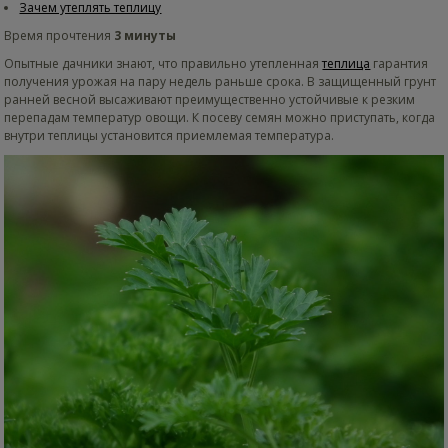
Зачем утеплять теплицу
Время прочтения
3 минуты
Опытные дачники знают, что правильно утепленная
теплица
гарантия
получения урожая на пару недель раньше срока. В защищенный грунт
ранней весной высаживают преимущественно устойчивые к резким
перепадам температур овощи. К посеву семян можно приступать, когда
внутри теплицы установится приемлемая температура.