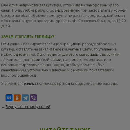
Еще одна неприхотливая культура, устойчивая к заморозкам кресс-
салат. Почву любит рыхлую, дренированную, при застое влаги у корней
быстро погибает. В щелочном грунте не растет, перед высадкой семян
обязательно нужно проверить уровень рН. Созревает быстро, за 12-20
дней.
ЗАЧЕМ УТЕПЛЯТЬ ТЕПЛИЦУ?
Если дачник планирует в теплице выращивать рассаду огородных
культур, оставлять на закаливание комнатные цветы, то утепление
нужно однозначно. Используются для этого материалы с высокими
теплоизоляционными свойствами, например, геотекстиль или
пенополистироловые плиты. Важно, чтобы утеплитель был
качественным, устойчивым к плесени и с низкими показателями
водопоглощаемости.
Утепленная
теплица
полностью пригодна к высаживанию рассады.
←
Вернуться к списку статей