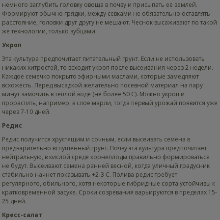
немного заглубить головку овоща в почву и присыпать ее землей.
Формируют обычно грядки, между севками не обязательно оставлять
расстояние, головки друг другу не мешают. Чеснок высаживают по такой
же технологии, только зубцами.
Укроп
Эта культура предпочитает питательный грунт. Если не использовать
никаких хитростей, то всходит укроп после высеивания через 2 недели.
Каждое семечко покрыто эфирными маслами, которые замедляют
всхожесть. Перед высадкой желательно посевной материал на пару
минут замочить в теплой воде (не более 50 С). Можно укроп и
прорастить, например, в слое марли, тогда первый урожай появится уже
через 7-10 дней.
Редис
Редис получится хрустящим и сочным, если высеивать семена в
предварительно вспушенный грунт. Почву эта культура предпочитает
нейтральную, в кислой среде корнеплоды правильно формироваться
не будут. Высеивают семена ранней весной, когда уличный градусник
стабильно начнет показывать +2-3 С. Полива редис требует
регулярного, обильного, хотя некоторые гибридные сорта устойчивы к
кратковременной засухе. Сроки созревания варьируются в пределах 15-
25 дней.
Кресс-салат