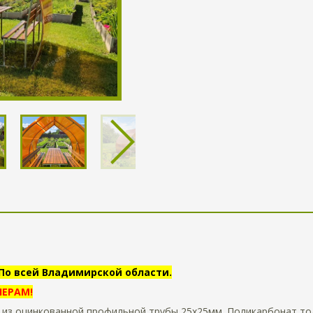
! По всей Владимирской области.
ЕРАМ!
 из оцинкованной профильной трубы 25х25мм. Поликарбонат то