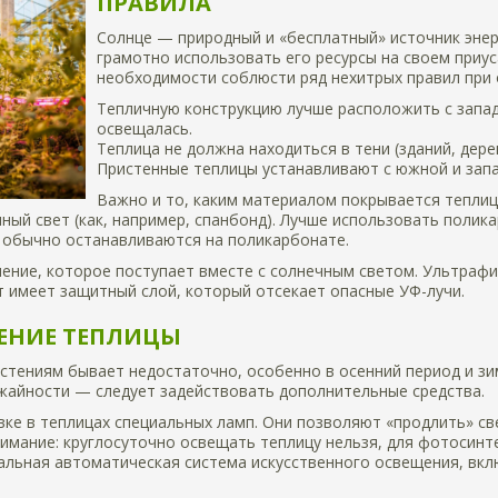
ПРАВИЛА
Солнце — природный и «бесплатный» источник энер
грамотно использовать его ресурсы на своем приус
необходимости соблюсти ряд нехитрых правил при 
Тепличную конструкцию лучше расположить с запа
освещалась.
Теплица не должна находиться в тени (зданий, деревь
Пристенные теплицы устанавливают с южной и зап
Важно и то, каким материалом покрывается теплиц
ый свет (как, например, спанбонд). Лучше использовать полика
 обычно останавливаются на поликарбонате.
ение, которое поступает вместе с солнечным светом. Ультрафи
 имеет защитный слой, который отсекает опасные УФ-лучи.
ЕНИЕ ТЕПЛИЦЫ
астениям бывает недостаточно, особенно в осенний период и з
ожайности — следует задействовать дополнительные средства.
ке в теплицах специальных ламп. Они позволяют «продлить» св
имание: круглосуточно освещать теплицу нельзя, для фотосинте
иальная автоматическая система искусственного освещения, в