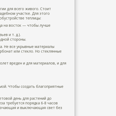
гии для всего живого. Стоит
адебном участке. Для этого
обустройстве теплицы:
да на восток — чтобы лучше
ев и т. д.).
адной стороны.
а. Не все укрывные материалы
рбонат или стекло. Но стеклянные
олет вреден и для материалов, и для
имой. Чтобы создать благоприятные
етовой день для растений до
за требуется порядка 6-8 часов
ключающая и выключающая свет без