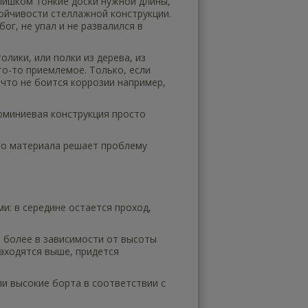
лишком тонкие доски нужной длины,
тойчивости стеллажной конструкции.
г, не упал и не развалился в
лики, или полки из дерева, из
то-то приемлемое. Только, если
 что не боится коррозии например,
юминиевая конструкция просто
го материала решает проблему
и: в середине остается проход,
и более в зависимости от высоты
находятся выше, придется
и высокие борта в соответствии с