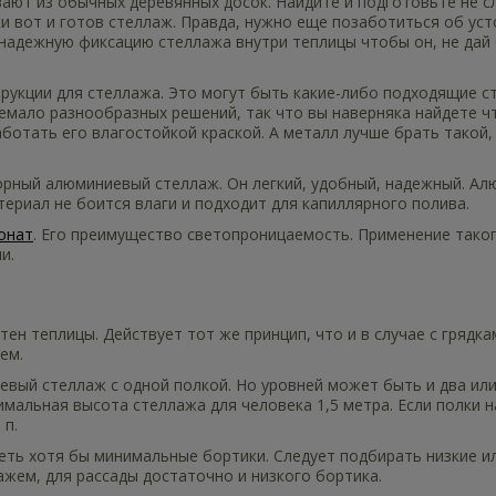
ают из обычных деревянных досок. Найдите и подготовьте не с
ки вот и готов стеллаж. Правда, нужно еще позаботиться об ус
надежную фиксацию стеллажа внутри теплицы чтобы он, не дай бо
укции для стеллажа. Это могут быть какие-либо подходящие сто
немало разнообразных решений, так что вы наверняка найдете ч
аботать его влагостойкой краской. А металл лучше брать такой,
рный алюминиевый стеллаж. Он легкий, удобный, надежный. Ал
териал не боится влаги и подходит для капиллярного полива.
онат
. Его преимущество светопроницаемость. Применение тако
и.
н теплицы. Действует тот же принцип, что и в случае с грядкам
ем.
вый стеллаж с одной полкой. Но уровней может быть и два ил
имальная высота стеллажа для человека 1,5 метра. Если полки 
 п.
ть хотя бы минимальные бортики. Следует подбирать низкие ил
ажем, для рассады достаточно и низкого бортика.