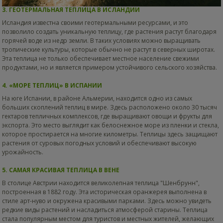
3. ГЕОТЕРМАЛЬНАЯ ТЕПЛИЦА В ИСЛАНДИИ
Исландия известна своими геотермальными ресурсами, и это
позволило создать уникальную теплицу, где растения растут благодаря
горячей воде из недр земли. В таких условиях можно выращивать
тропические культуры, которые обычно не растут в северных широтах.
Эта теплица не только обеспечивает местное население свежими
продуктами, но и является примером устойчивого сельского хозяйства.
4. «МОРЕ ТЕПЛИЦ» В ИСПАНИИ
На юге Испании, в районе Альмерии, находится одно из самых
больших скоплений теплиц в мире. Здесь расположено около 30 тысяч
гектаров тепличных комплексов, где выращивают овощи и фрукты для
экспорта. Это место выглядит как белоснежное море из пленки и стекла,
которое простирается на многие километры. Теплицы здесь защищают
растения от суровых погодных условий и обеспечивают высокую
урожайность.
5. САМАЯ КРАСИВАЯ ТЕПЛИЦА В ВЕНЕ
В столице Австрии находится великолепная теплица "Шенбрунн",
построенная в 1882 году. Эта историческая оранжерея выполнена в
стиле арт-нуво и окружена красивыми парками. Здесь можно увидеть
редкие виды растений и насладиться атмосферой старины. Теплица
стала популярным местом для туристов и местных жителей, желающих