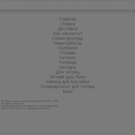
Главная
Сборка
Доставка
Как заказать?
Схема проезда
Наши работы
Полезное
Отзывы
Каталог
Теплицы
Беседки
Для теплиц
Летний душ, баки
Навесы для бассейна
Поликарбонат для теплиц
Бани
© Завод теплиц и металлоконструкций, 2010 - 2026 г.
Все права защищены.
Копирование любых материалов с сайта запрещено.
Карта сайта
Политика конфиденциальности
.