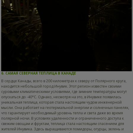
6. САМАЯ СЕВЕРНАЯ ТЕПЛИЦА В КАНАДЕ
В сердце Канады, всего в 200 километрах к северу от Полярного круга,
находится небольшой город Инувик. Этот регион известен своими
суровыми климатическими условиями, где зимние температуры могут
опускаться до -40°C. Однако, несмотря на это, в Инувике появилась
уникальная теплица, которая стала настоящим чудом инженерной
мысли. Она работает на геотермальной энергии и солнечных панелях,
что гарантирует необходимый уровень тепла и света даже во время
полярной ночи. В условиях удаленности и ограниченного доступа к
свежим овощам и фруктам, теплица стала настоящим спасением для
жителей Инувика. Здесь выращиваются помидоры, огурцы, зелень и