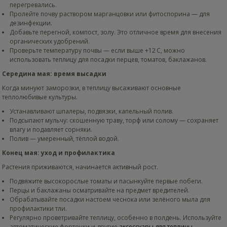
перегревались.
Пролейте почву раствором марганцовки или фитоспорина — для
дезинфекции.
Добавьте перегной, компост, золу. Это отличное время для внесения
органических удобрений.
Проверьте температуру почвы — если выше +12 C, можно
использовать теплицу для посадки перцев, томатов, баклажанов.
Середина мая: время высадки
Когда минуют заморозки, в теплицу высаживают основные
теплолюбивые культуры.
Устанавливают шпалеры, подвязки, капельный полив.
Подсыпают мульчу: скошенную траву, торф или солому — сохраняет
влагу и подавляет сорняки.
Полив — умеренный, тёплой водой.
Конец мая: уход и профилактика
Растения приживаются, начинается активный рост.
Подвяжите высокорослые томаты и пасынкуйте первые побеги.
Перцы и баклажаны осматривайте на предмет вредителей.
Обрабатывайте посадки настоем чеснока или зелёного мыла для
профилактики тли.
Регулярно проветривайте теплицу, особенно в полдень. Используйте
автоматические форточки и другие
аксессуары для теплицы
.