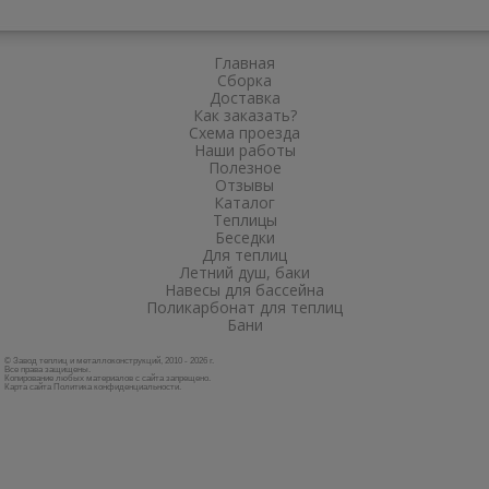
Главная
Сборка
Доставка
Как заказать?
Схема проезда
Наши работы
Полезное
Отзывы
Каталог
Теплицы
Беседки
Для теплиц
Летний душ, баки
Навесы для бассейна
Поликарбонат для теплиц
Бани
© Завод теплиц и металлоконструкций, 2010 - 2026 г.
Все права защищены.
Копирование любых материалов с сайта запрещено.
Карта сайта
Политика конфиденциальности
.