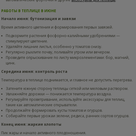
РАБОТЫ В ТЕПЛИЦЕ В ИЮНЕ
Начало июня: бутонизация и завязи
Время активного цветения и формирования первых завязей.
Подкормите растения фосфорно-калийными удобрениями —
стимулируют цветение.
Удаляйте лишние листья, особенно у томатов снизу.
Регулярно рыхлите почву, поливайте утром или вечером.
Проведите опрыскивание по листу микроэлементами: бор, магний,
цинк.
Середина июня: контроль роста
Температура в теплице поднимается, и главное не допустить перегрева.
Затените южную сторону теплицы сеткой или меловым раствором.
Увлажняйте дорожки — понижается температура воздуха.
Регулируйте проветривание, используйте аксессуары для теплиц,
такие как автоматические открыватели.
Продолжайте формировать кусты томатов и огурцов.
Собирайте первые урожаи зелени, редиса, ранних сортов огурцов.
Конец июня: жаркие хлопоты
Пик жары и начало активного плодоношения.