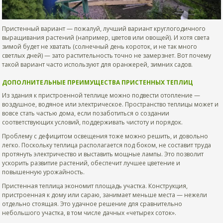
Пристенный вариант — пожалуй, лучший вариант круглогодичного
выращивания растений (например, цветов или овощей). И хотя света
зимой будет не хватать (солнечный день короток, и не так много
светлых дней) — зато растительность точно не замерзнет. Вот почему
такой вариант часто используют для оранжерей, зимних садов.
ДОПОЛНИТЕЛЬНЫЕ ПРЕИМУЩЕСТВА ПРИСТЕННЫХ ТЕПЛИЦ
Из здания к пристроенной теплице можно подвести отопление —
воздушное, водяное или электрическое. Пространство теплицы может и
вовсе стать частью дома, если позаботиться о создании
соответствующих условий, поддерживать чистоту и порядок.
Проблему с дефицитом освещения тоже можно решить, и довольно
легко. Поскольку теплица располагается под боком, не составит труда
протянуть электричество и выставить мощные лампы. Это позволит
ускорить развитие растений, обеспечит лучшее цветение и
повышенную урожайность.
Пристенная теплица экономит площадь участка. Конструкция,
пристроенная к дому или сараю, занимает меньше места — нежели
отдельно стоящая. Это удачное решение для сравнительно
небольшого участка, в том числе дачных «четырех соток».