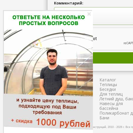
Комментарий:
Главная
Каталог
Сборка
Теплицы
Доставка
Беседки
Как заказать?
Для теплиц
Схема проезда
Летний душ, бак
Наши работы
Навесы для
Полезное
бассейна
Отзывы
Поликарбонат д
Бани
© Завод теплиц и металлоконструкций, 2010 - 2026 г.
Все 