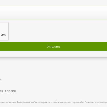
и
ля теплиц
права защищены.
Копирование любых материалов с сайта запрещено.
Карта сайта
Политика конфиденци