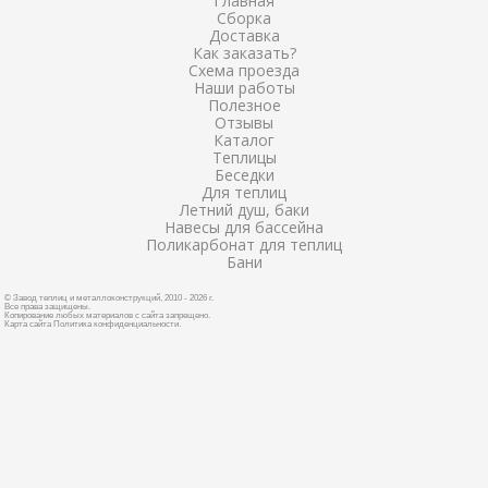
Главная
Сборка
Доставка
Как заказать?
Схема проезда
Наши работы
Полезное
Отзывы
Каталог
Теплицы
Беседки
Для теплиц
Летний душ, баки
Навесы для бассейна
Поликарбонат для теплиц
Бани
© Завод теплиц и металлоконструкций, 2010 - 2026 г.
Все права защищены.
Копирование любых материалов с сайта запрещено.
Карта сайта
Политика конфиденциальности
.