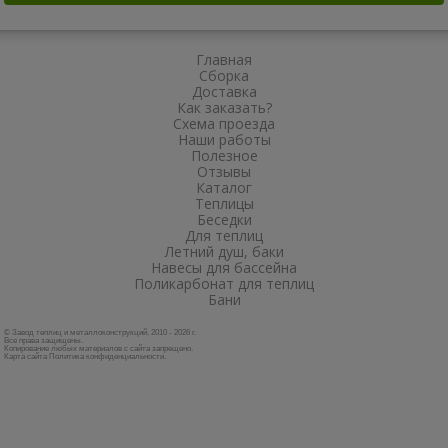
Главная
Сборка
Доставка
Как заказать?
Схема проезда
Наши работы
Полезное
Отзывы
Каталог
Теплицы
Беседки
Для теплиц
Летний душ, баки
Навесы для бассейна
Поликарбонат для теплиц
Бани
© Завод теплиц и металлоконструкций, 2010 - 2026 г.
Все права защищены.
Копирование любых материалов с сайта запрещено.
Карта сайта
Политика конфиденциальности
.