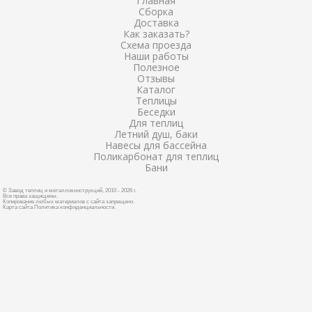
Главная
Сборка
Доставка
Как заказать?
Схема проезда
Наши работы
Полезное
Отзывы
Каталог
Теплицы
Беседки
Для теплиц
Летний душ, баки
Навесы для бассейна
Поликарбонат для теплиц
Бани
© Завод теплиц и металлоконструкций, 2010 - 2026 г.
Все права защищены.
Копирование любых материалов с сайта запрещено.
Карта сайта
Политика конфиденциальности
.