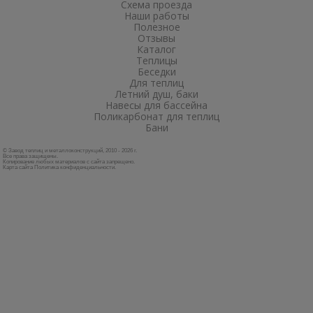
Схема проезда
Наши работы
Полезное
Отзывы
Каталог
Теплицы
Беседки
Для теплиц
Летний душ, баки
Навесы для бассейна
Поликарбонат для теплиц
Бани
© Завод теплиц и металлоконструкций, 2010 - 2026 г.
Все права защищены.
Копирование любых материалов с сайта запрещено.
Карта сайта
Политика конфиденциальности
.