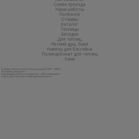
Схема проезда
Наши работы
Полезное
Отзывы
Каталог
Теплицы
Беседки
Для теплиц
Летний душ, баки
Навесы для бассейна
Поликарбонат для теплиц
Бани
© Завод теплиц и металлоконструкций, 2010 - 2026 г.
Все права защищены.
Копирование любых материалов с сайта запрещено.
Карта сайта
Политика конфиденциальности
.