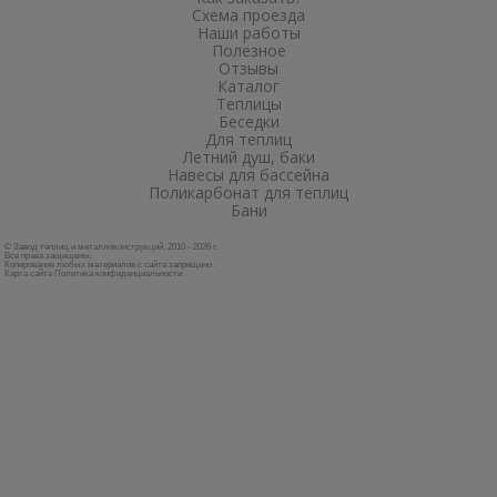
Схема проезда
Наши работы
Полезное
Отзывы
Каталог
Теплицы
Беседки
Для теплиц
Летний душ, баки
Навесы для бассейна
Поликарбонат для теплиц
Бани
© Завод теплиц и металлоконструкций, 2010 - 2026 г.
Все права защищены.
Копирование любых материалов с сайта запрещено.
Карта сайта
Политика конфиденциальности
.