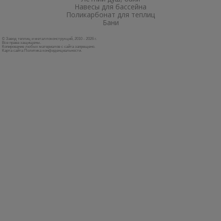
Навесы для бассейна
Поликарбонат для теплиц
Бани
© Завод теплиц и металлоконструкций, 2010 - 2026 г.
Все права защищены.
Копирование любых материалов с сайта запрещено.
Карта сайта
Политика конфиденциальности
.