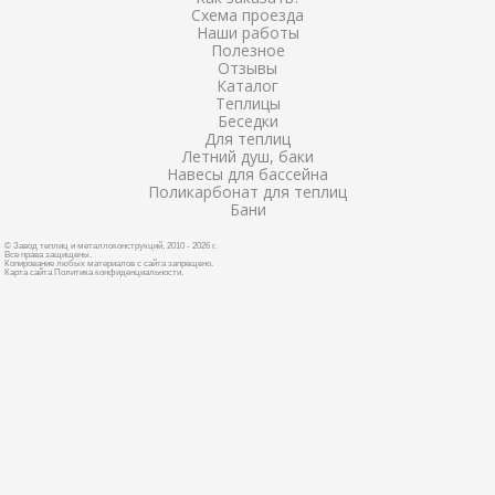
Схема проезда
Наши работы
Полезное
Отзывы
Каталог
Теплицы
Беседки
Для теплиц
Летний душ, баки
Навесы для бассейна
Поликарбонат для теплиц
Бани
© Завод теплиц и металлоконструкций, 2010 - 2026 г.
Все права защищены.
Копирование любых материалов с сайта запрещено.
Карта сайта
Политика конфиденциальности
.