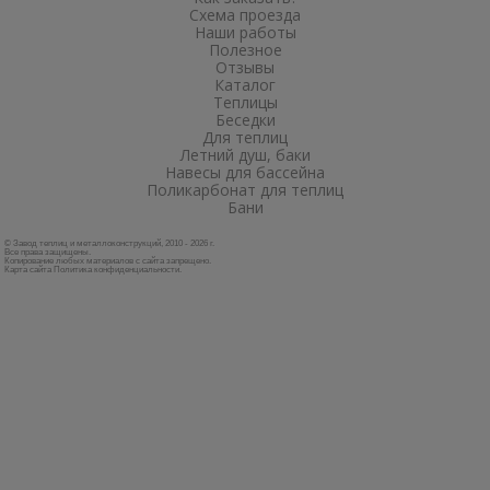
Схема проезда
Наши работы
Полезное
Отзывы
Каталог
Теплицы
Беседки
Для теплиц
Летний душ, баки
Навесы для бассейна
Поликарбонат для теплиц
Бани
© Завод теплиц и металлоконструкций, 2010 - 2026 г.
Все права защищены.
Копирование любых материалов с сайта запрещено.
Карта сайта
Политика конфиденциальности
.