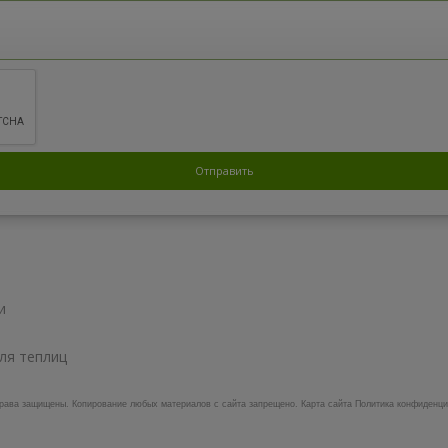
и
ля теплиц
права защищены.
Копирование любых материалов с сайта запрещено.
Карта сайта
Политика конфиденци