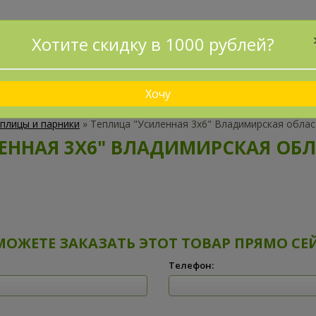
ПРИНИМАЕМ ЗАКАЗЫ БЕЗ ПРЕДОПЛАТЫ!
Хотите скидку в 1000 рублей?
ДОСТАВИМ И УСТАНОВИМ ЗА 1 ДЕНЬ!
ДОСТАВКА
КАК ЗАКАЗАТЬ?
СХЕМА ПРОЕЗДА
НАШИ 
Хочу
плицы и парники
»
Теплица "Усиленная 3х6" Владимирская облас
ЕННАЯ 3Х6" ВЛАДИМИРСКАЯ ОБЛА
МОЖЕТЕ ЗАКАЗАТЬ ЭТОТ ТОВАР ПРЯМО СЕ
Телефон: