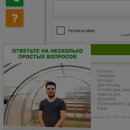
Главная
Каталог
Сборка
Теплицы
Доставка
Беседки
Как заказать?
Для теплиц
Схема проезда
Летний душ, бак
Наши работы
Навесы для
Полезное
бассейна
Отзывы
Поликарбонат д
Бани
© Завод теплиц и металлоконструкций, 2010 - 2026 г.
Все 