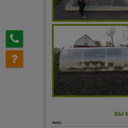
ВЫ 
ФИО: