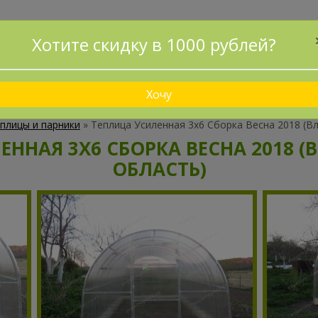
ПРИНИМАЕМ ЗАКАЗЫ БЕЗ ПРЕДОПЛАТЫ!
Хотите скидку в 1000 рублей?
ДОСТАВИМ И УСТАНОВИМ ЗА 1 ДЕНЬ!
ДОСТАВКА
КАК ЗАКАЗАТЬ?
СХЕМА ПРОЕЗДА
НАШИ 
Хочу
плицы и парники
»
Теплица Усиленная 3х6 Сборка Весна 2018 (В
ЕННАЯ 3Х6 СБОРКА ВЕСНА 2018 
ОБЛАСТЬ)