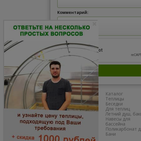
Комментарий:
Главная
Каталог
Сборка
Теплицы
Доставка
Беседки
Как заказать?
Для теплиц
Схема проезда
Летний душ, бак
Наши работы
Навесы для
Полезное
бассейна
Отзывы
Поликарбонат д
Бани