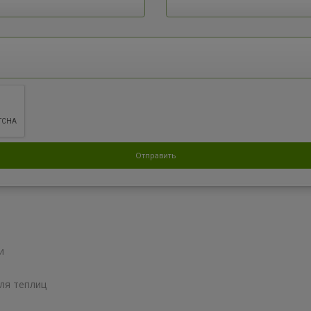
и
ля теплиц