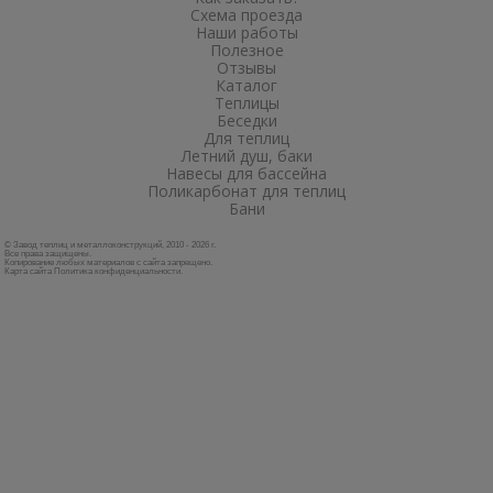
Схема проезда
Наши работы
Полезное
Отзывы
Каталог
Теплицы
Беседки
Для теплиц
Летний душ, баки
Навесы для бассейна
Поликарбонат для теплиц
Бани
© Завод теплиц и металлоконструкций, 2010 - 2026 г.
Все права защищены.
Копирование любых материалов с сайта запрещено.
Карта сайта
Политика конфиденциальности
.