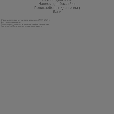
Навесы для бассейна
Поликарбонат для теплиц
Бани
© Завод теплиц и металлоконструкций, 2010 - 2026 г.
Все права защищены.
Копирование любых материалов с сайта запрещено.
Карта сайта
Политика конфиденциальности
.