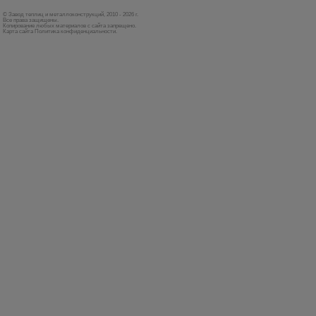
© Завод теплиц и металлоконструкций, 2010 - 2026 г.
Все права защищены.
Копирование любых материалов с сайта запрещено.
Карта сайта
Политика конфиденциальности
.