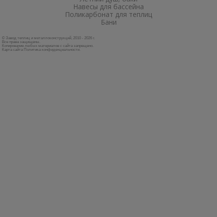
Навесы для бассейна
Поликарбонат для теплиц
Бани
© Завод теплиц и металлоконструкций, 2010 - 2026 г.
Все права защищены.
Копирование любых материалов с сайта запрещено.
Карта сайта
Политика конфиденциальности
.