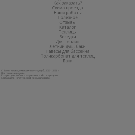
Как заказать?
Схема проезда
Наши работы
Полезное
Отзывы
Каталог
Теплицы
Беседки
Для теплиц
Летний душ, баки
Навесы для бассейна
Поликарбонат для теплиц
Бани
© Завод теплиц и металлоконструкций, 2010 - 2026 г.
Все права защищены.
Копирование любых материалов с сайта запрещено.
Карта сайта
Политика конфиденциальности
.