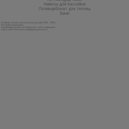
Навесы для бассейна
Поликарбонат для теплиц
Бани
© Завод теплиц и металлоконструкций, 2010 - 2026 г.
Все права защищены.
Копирование любых материалов с сайта запрещено.
Карта сайта
Политика конфиденциальности
.