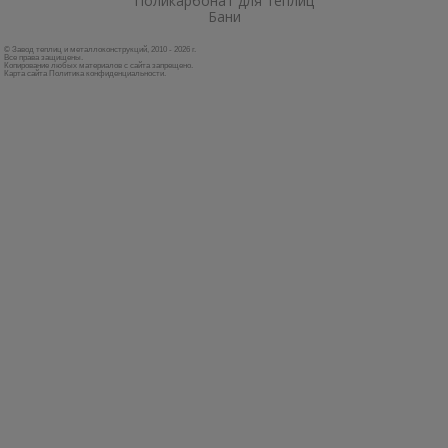
Поликарбонат для теплиц
Бани
© Завод теплиц и металлоконструкций, 2010 - 2026 г.
Все права защищены.
Копирование любых материалов с сайта запрещено.
Карта сайта
Политика конфиденциальности
.