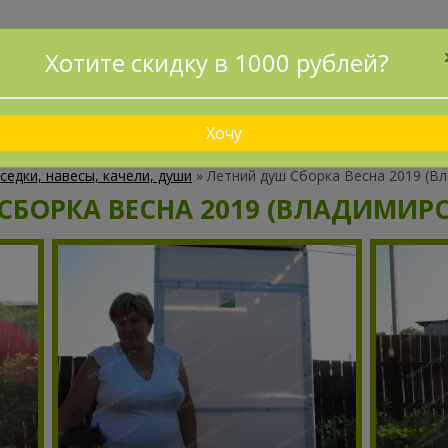
ПРИНИМАЕМ ЗАКАЗЫ БЕЗ ПРЕДОПЛАТЫ!
Хотите скидку в 1000 рублей?
ДОСТАВИМ И УСТАНОВИМ ЗА 1 ДЕНЬ!
ДОСТАВКА
КАК ЗАКАЗАТЬ?
СХЕМА ПРОЕЗДА
НАШИ 
Хочу
седки, навесы, качели, души
»
Летний душ Сборка Весна 2019 (В
СБОРКА ВЕСНА 2019 (ВЛАДИМИРС