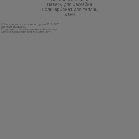
Навесы для бассейна
Поликарбонат для теплиц
Бани
© Завод теплиц и металлоконструкций, 2010 - 2026 г.
Все права защищены.
Копирование любых материалов с сайта запрещено.
Карта сайта
Политика конфиденциальности
.