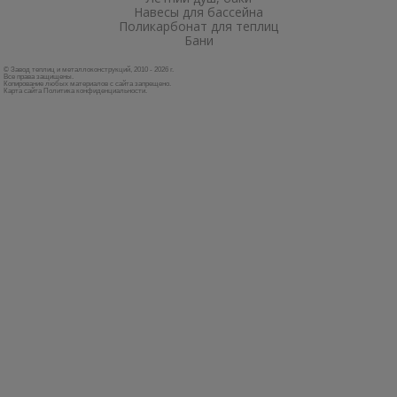
Навесы для бассейна
Поликарбонат для теплиц
Бани
© Завод теплиц и металлоконструкций, 2010 - 2026 г.
Все права защищены.
Копирование любых материалов с сайта запрещено.
Карта сайта
Политика конфиденциальности
.