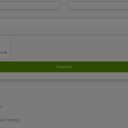
и
ля теплиц