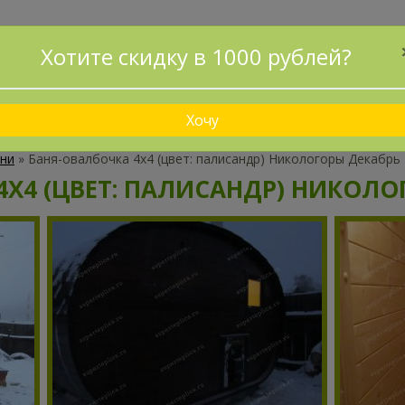
ПРИНИМАЕМ ЗАКАЗЫ БЕЗ ПРЕДОПЛАТЫ!
Хотите скидку в 1000 рублей?
ДОСТАВИМ И УСТАНОВИМ ЗА 1 ДЕНЬ!
ДОСТАВКА
КАК ЗАКАЗАТЬ?
СХЕМА ПРОЕЗДА
НАШИ 
Хочу
ни
»
Баня-овалбочка 4х4 (цвет: палисандр) Никологоры Декабрь
Х4 (ЦВЕТ: ПАЛИСАНДР) НИКОЛО