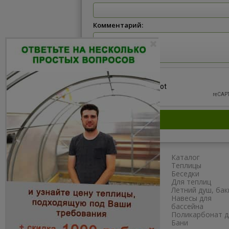
Комментарий:
Главная
Каталог
Сборка
Теплицы
Доставка
Беседки
Как заказать?
Для теплиц
Схема проезда
Летний душ, бак
Наши работы
Навесы для
Полезное
бассейна
Отзывы
Поликарбонат д
Бани