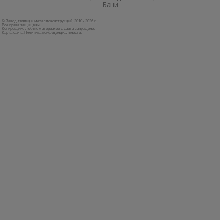
Бани
© Завод теплиц и металлоконструкций, 2010 - 2026 г.
Все права защищены.
Копирование любых материалов с сайта запрещено.
Карта сайта
Политика конфиденциальности
.