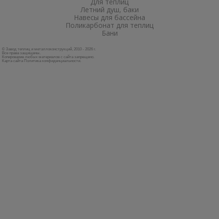
Для теплиц
Летний душ, баки
Навесы для бассейна
Поликарбонат для теплиц
Бани
© Завод теплиц и металлоконструкций, 2010 - 2026 г.
Все права защищены.
Копирование любых материалов с сайта запрещено.
Карта сайта
Политика конфиденциальности
.