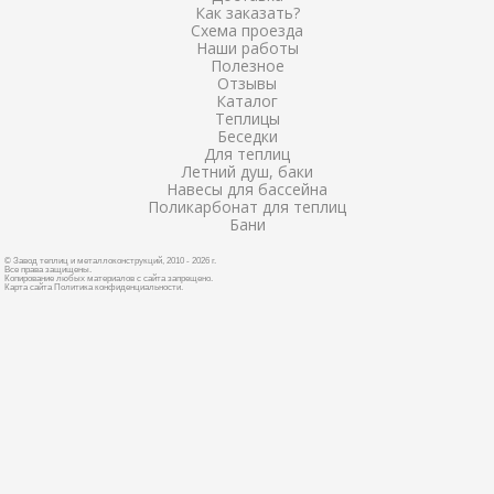
Как заказать?
Схема проезда
Наши работы
Полезное
Отзывы
Каталог
Теплицы
Беседки
Для теплиц
Летний душ, баки
Навесы для бассейна
Поликарбонат для теплиц
Бани
© Завод теплиц и металлоконструкций, 2010 - 2026 г.
Все права защищены.
Копирование любых материалов с сайта запрещено.
Карта сайта
Политика конфиденциальности
.