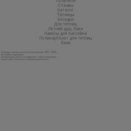
Полезное
Отзывы
Каталог
Теплицы
Беседки
Для теплиц
Летний душ, баки
Навесы для бассейна
Поликарбонат для теплиц
Бани
© Завод теплиц и металлоконструкций, 2010 - 2026 г.
Все права защищены.
Копирование любых материалов с сайта запрещено.
Карта сайта
Политика конфиденциальности
.