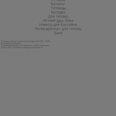
Каталог
Теплицы
Беседки
Для теплиц
Летний душ, баки
Навесы для бассейна
Поликарбонат для теплиц
Бани
© Завод теплиц и металлоконструкций, 2010 - 2026 г.
Все права защищены.
Копирование любых материалов с сайта запрещено.
Карта сайта
Политика конфиденциальности
.