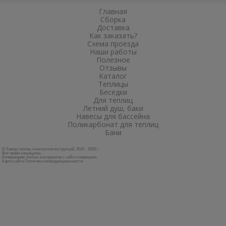
Главная
Сборка
Доставка
Как заказать?
Схема проезда
Наши работы
Полезное
Отзывы
Каталог
Теплицы
Беседки
Для теплиц
Летний душ, баки
Навесы для бассейна
Поликарбонат для теплиц
Бани
© Завод теплиц и металлоконструкций, 2010 - 2026 г.
Все права защищены.
Копирование любых материалов с сайта запрещено.
Карта сайта
Политика конфиденциальности
.