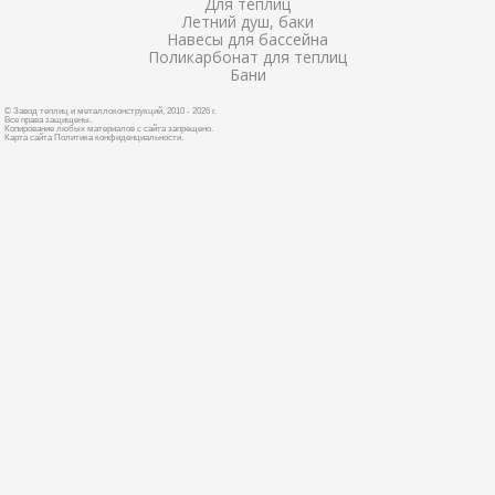
Для теплиц
Летний душ, баки
Навесы для бассейна
Поликарбонат для теплиц
Бани
© Завод теплиц и металлоконструкций, 2010 - 2026 г.
Все права защищены.
Копирование любых материалов с сайта запрещено.
Карта сайта
Политика конфиденциальности
.