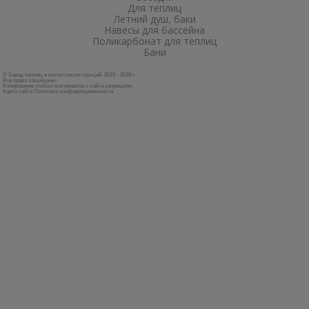
Для теплиц
Летний душ, баки
Навесы для бассейна
Поликарбонат для теплиц
Бани
© Завод теплиц и металлоконструкций, 2010 - 2026 г.
Все права защищены.
Копирование любых материалов с сайта запрещено.
Карта сайта
Политика конфиденциальности
.